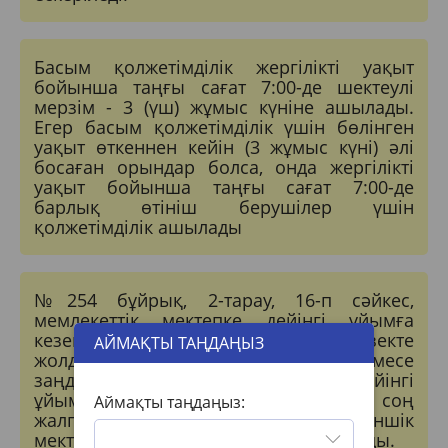
Басым қолжетімділік жергілікті уақыт
бойынша таңғы сағат 7:00-де шектеулі
мерзім - 3 (үш) жұмыс күніне ашылады.
Егер басым қолжетімділік үшін бөлінген
уақыт өткеннен кейін (3 жұмыс күні) әлі
босаған орындар болса, онда жергілікті
уақыт бойынша таңғы сағат 7:00-де
барлық өтініш берушілер үшін
қолжетімділік ашылады
№254 бұйрық, 2-тарау, 16-п сәйкес,
мемлекеттік мектепке дейінгі ұйымға
кезектен тыс немесе бірінші кезекте
АЙМАҚТЫ ТАҢДАҢЫЗ
жолдама алған баланың ата-анасы немесе
заңды өкілі басқа мектепке дейінгі
ұйымды таңдағанда бір ай өткен соң
Аймақты таңдаңыз:
жалпы кезекке тұрады және жекеменшік
мектепке дейінгі ұйымға жолдама алады.