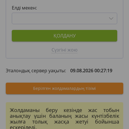
Елді мекен:
ҚОЛДАНУ
Сүзгіні жою
Эталондық сервер уақыты:
09.08.2026 00:27:19
Берілген жолдамалардың тізімі
Жолдаманы беру кезінде жас тобын
анықтау үшін баланың жасы күнтізбелік
жылға толық жасқа жетуі бойынша
ескеріледі.