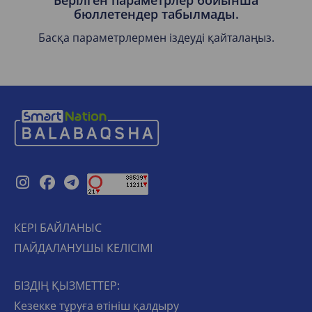
Берілген параметрлер бойынша
бюллетендер табылмады.
Басқа параметрлермен іздеуді қайталаңыз.
КЕРІ БАЙЛАНЫС
ПАЙДАЛАНУШЫ КЕЛІСІМІ
БІЗДІҢ ҚЫЗМЕТТЕР:
Кезекке тұруға өтініш қалдыру